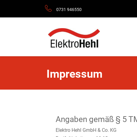
0731 946550
Impressum
Angaben gemäß § 5 T
Elektro Hehl GmbH & Co. KG